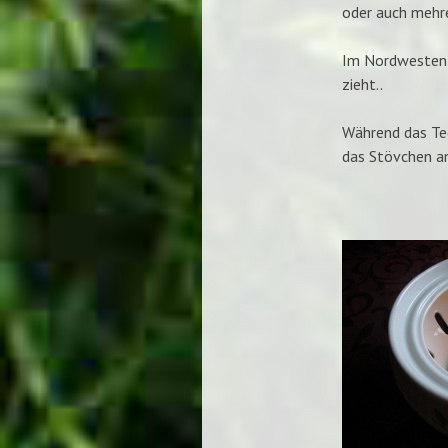
oder auch mehre
Im Nordwesten g
zieht..
Während das Tee
das Stövchen a